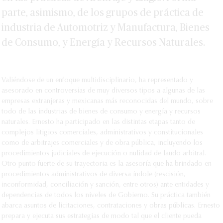
Especialidad en Justicia Administrativa, con
Miembro de la International Bar
parte, asimismo, de los grupos de práctica de
honores, Centro de Estudios Superiores en
Association (Barra Internacional de
industria de Automotriz y Manufactura, Bienes
materia de Derecho Fiscal y
Abogados), de 2019 a la fecha.
Administrativo, Tribunal Federal de Justicia
de Consumo, y Energía y Recursos Naturales.
Miembro del Young Arbitrators Forum (Foro
Administrativa, Ciudad de México.
de Jóvenes Árbitros), International Chamber
Curso especializado en Derecho
of Commerce (Cámara de Comercio
Internacional Privado, The Hague Academy
Internacional), de 2018 a la fecha.
Valiéndose de un enfoque multidisciplinario, ha representado y
of International Law (Academia de
Miembro del Young International
asesorado en controversias de muy diversos tipos a algunas de las
Derecho Internacional de La Haya), La
Arbitration Group (Grupo Joven de Arbitraje
empresas extranjeras y mexicanas más reconocidas del mundo, sobre
Haya.
Internacional), London Court of
todo de las industrias de bienes de consumo y energía y recursos
Diploma en Arbitraje Internacional,
International Arbitration (Corte de Arbitraje
naturales. Ernesto ha participado en las distintas etapas tanto de
Escuela Libre de Derecho/International
Internacional de Londres), 2020.
complejos litigios comerciales, administrativos y constitucionales
Chamber of Commerce (Cámara de
como de arbitrajes comerciales y de obra pública, incluyendo los
Miembro del Foro Jóvenes en Arbitraje del
Comercio Internacional), Ciudad de
procedimientos judiciales de ejecución o nulidad de laudo arbitral.
Centro de Arbitraje de México y la Cámara
México.
Otro punto fuerte de su trayectoria es la asesoría que ha brindado en
Nacional de Comercio de la Ciudad de
procedimientos administrativos de diversa índole (rescisión,
Curso de Inglés Jurídico, Escuela Libre de
México, de 2018 a la fecha.
inconformidad, conciliación y sanción, entre otros) ante entidades y
Derecho, Ciudad de México.
dependencias de todos los niveles de Gobierno. Su práctica también
Título de Abogado (J.D.), mención
abarca asuntos de licitaciones, contrataciones y obras públicas. Ernesto
honorífica, Escuela Libre de Derecho,
prepara y ejecuta sus estrategias de modo tal que el cliente pueda