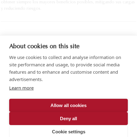
Ciudad de México.
obtener siempre los mayores beneficios posibles, mitigando sus cargas
y reduciendo riesgos.
IMPRIMIR
About cookies on this site
We use cookies to collect and analyse information on
site performance and usage, to provide social media
features and to enhance and customise content and
advertisements.
Torre SOMA Chapultepec, Piso 18, Campos Elíseos 204, Polanco
Learn more
Acceso por Calle Arquímedes N.° 10, C.P. 11550, Ciudad de México
+52 (55) 5258 1000
vonwobeser.com
Allow all cookies
Todos los derechos reservados.
Aviso de privacidad.
Deny all
© 2026
Cookie settings