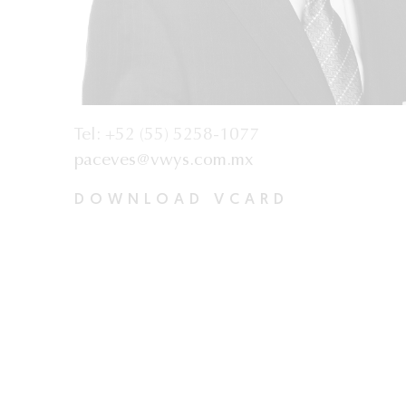
Tel: +52 (55) 5258-1077
paceves@vwys.com.mx
DOWNLOAD VCARD