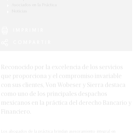
Javier Betancourt
Asociados en la Práctica
Gloria Martínez
Luis Burgueño
Noticias
Edmundo Berumen
Jaime Ostos
Alberto Córdoba
Disposiciones de Carácter General que regulan los
Eugenio Chinchillas
Programas de Auto Regularización
Rupert Hüttler
IMPRIMIR
Joel Domínguez
Disposiciones de Carácter General aplicables a
Elías Jalife
Modelos Novedosos emitidas por la SHCP y CNBV
COMPARTIR
Laura Maldonado
Resolución que modifica las Disposiciones de
Carácter General aplicables a las Instituciones de
Max Morales
Tecnología Financiera
Sofía Reyes
Reconocido por la excelencia de los servicios
VER MÁS
Michael Schreiber
que proporciona y el compromiso invariable
Carlos Ugalde
con sus clientes, Von Wobeser y Sierra destaca
como uno de los principales despachos
mexicanos en la práctica del derecho Bancario y
Financiero.
Los abogados de la práctica brindan asesoramiento integral en 