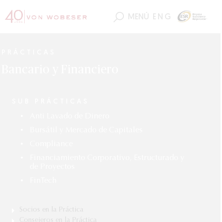
MENÚ
ENG
PRÁCTICAS
Bancario y Financiero
SUB PRÁCTICAS
Anti Lavado de Dinero
•
Bursátil y Mercado de Capitales
•
Compliance
•
Financiamiento Corporativo, Estructurado y
•
de Proyectos
FinTech
•
Socios en la Práctica
Consejeros en la Práctica