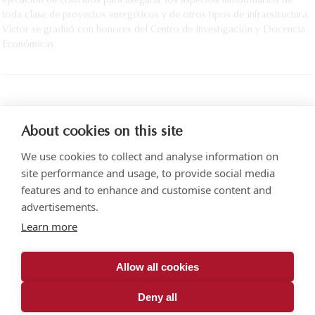
ejecución de contratos para asegurar los aspectos inmobiliarios de
toda clase de proyectos energéticos y de otros tipos de infraestructura.
Víctor se graduó con honores del Centro de Investigación y Docencia
Económicas.
IMPRIMIR
About cookies on this site
We use cookies to collect and analyse information on
site performance and usage, to provide social media
features and to enhance and customise content and
advertisements.
Torre SOMA Chapultepec, Piso 18, Campos Elíseos 204, Polanco
Learn more
Acceso por Calle Arquímedes N.° 10, C.P. 11550, Ciudad de México
+52 (55) 5258 1000
vonwobeser.com
Allow all cookies
Todos los derechos reservados.
Aviso de privacidad.
Deny all
© 2026