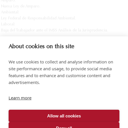
Amparo:
Nueva Ley de Amparo.
Ambiental:
Ley Federal de Responsabilidad Ambiental.
Laboral:
Baja del Trabajador ante el IMSS Análisis de la Jurisprudencia.
About cookies on this site
We use cookies to collect and analyse information on
site performance and usage, to provide social media
features and to enhance and customise content and
advertisements.
Torre SOMA Chapultepec, Piso 18, Campos Elíseos 204, Polanco
Learn more
Acceso por Calle Arquímedes N.° 10, C.P. 11550, Ciudad de México
+52 (55) 5258 1000
vonwobeser.com
Allow all cookies
Todos los derechos reservados.
Aviso de privacidad.