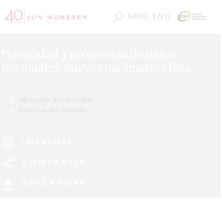
MENÚ
ENG
Privacidad y protección de datos
personales: nuevos parámetros ESG.
Abogados Involucrados
Luis Burgueño
Prácticas Involucradas
Gloria Martínez
ESG (Ambiental, Social y Gobierno Corporativo)
IMPRIMIR
COMPARTIR
DESCARGAR