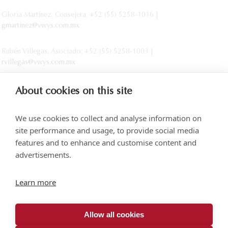
Gloria Martínez, Consejera: +52 (55) 5258-1016 |
gmartinez@vwys.com.mx
Rubén Villegas, Asociado: +52 (55) 5258-1003 |
rvillegas@vwys.com.mx
About cookies on this site
We use cookies to collect and analyse information on
site performance and usage, to provide social media
features and to enhance and customise content and
advertisements.
Torre SOMA Chapultepec, Piso 18, Campos Elíseos 204, Polanco
Learn more
Acceso por Calle Arquímedes N.° 10, C.P. 11550, Ciudad de México
+52 (55) 5258 1000
vonwobeser.com
Allow all cookies