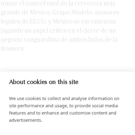
tomar el control total de la cervecera más
grande de México, Grupo Modelo, asesores
legales de EE.UU. y México se encontraron
jugando un papel crítico en el cierre de un
negocio vanguardista de ambos lados de la
frontera.
About cookies on this site
We use cookies to collect and analyse information on
site performance and usage, to provide social media
features and to enhance and customise content and
advertisements.
Torre SOMA Chapultepec, Piso 18, Campos Elíseos 204, Polanco