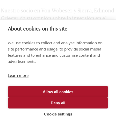
Nuestro socio en Von Wobeser y Sierra, Edmond
Grieger da su opinión sobre la inversión en el
sector energético en México.
About cookies on this site
We use cookies to collect and analyse information on
site performance and usage, to provide social media
features and to enhance and customise content and
advertisements.
Torre SOMA Chapultepec, Piso 18, Campos Elíseos 204, Polanco
Learn more
Acceso por Calle Arquímedes N.° 10, C.P. 11550, Ciudad de México
+52 (55) 5258 1000
vonwobeser.com
Allow all cookies
Todos los derechos reservados.
Aviso de privacidad.
Deny all
© 2026
Cookie settings