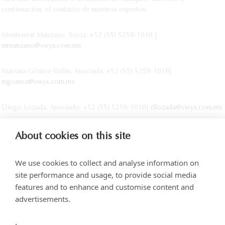
continuación, el contacto de nuestros expertos:
Montserrat Manzano, Socia: +52 (55) 5258-1018 |
mmanzano@vwys.com.mx
Mariana Gómez-Vallin, Asociada: +52 (55) 5258-1018|
mgomez@vwys.com.mx
Diego Lozada, Asociado: +52 (55) 5258-1018|
dlozada@vwys.com.mx
About cookies on this site
We use cookies to collect and analyse information on
site performance and usage, to provide social media
features and to enhance and customise content and
advertisements.
Torre SOMA Chapultepec, Piso 18, Campos Elíseos 204, Polanco