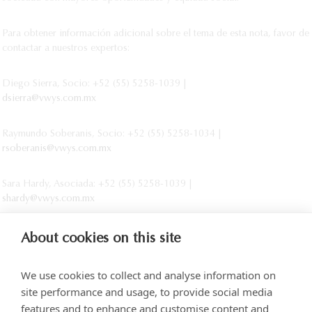
Para obtener información adicional sobre el tema de esta nota, favor de
contactar a nuestros expertos:
Diego Sierra, Socio: +52 (55) 5258-1039 |
dsierra@vwys.com.mx
Raymundo Soberanis, Socio: +52 (55) 5258-1034 |
rsoberanis@vwys.com.mx
Sara Hardy, Asociada: +52 (55) 5258-1039 |
shardy@vwys.com.mx
About cookies on this site
We use cookies to collect and analyse information on
site performance and usage, to provide social media
features and to enhance and customise content and