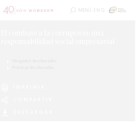
MENÚ
ENG
El combate a la corrupción: una
responsabilidad social empresarial
Abogados Involucrados
Diego Sierra
Prácticas Involucradas
Raymundo Soberanis
ESG (Ambiental, Social y Gobierno Corporativo)
IMPRIMIR
COMPARTIR
DESCARGAR