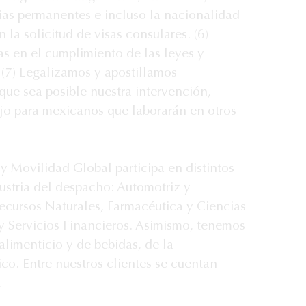
ias permanentes e incluso la nacionalidad 
 la solicitud de visas consulares. (6) 
s en el cumplimiento de las leyes y 
 (7) Legalizamos y apostillamos 
ue sea posible nuestra intervención, 
jo para mexicanos que laborarán en otros 
y Movilidad Global participa en distintos 
ustria del despacho: Automotriz y 
ecursos Naturales, Farmacéutica y Ciencias 
 y Servicios Financieros. Asimismo, tenemos 
alimenticio y de bebidas, de la 
co. Entre nuestros clientes se cuentan 
empresas de Fortune 500.					