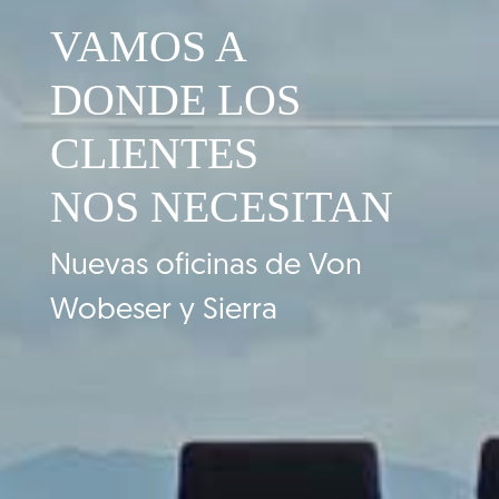
VAMOS A
DONDE LOS
CLIENTES
NOS NECESITAN
Nuevas oficinas de Von
Wobeser y Sierra